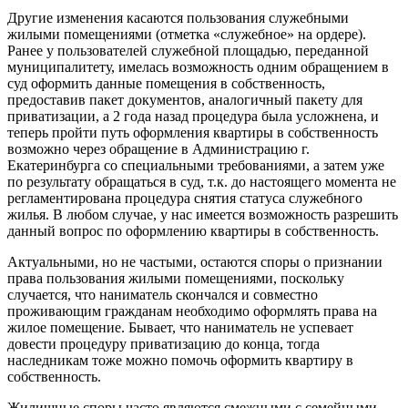
Другие изменения касаются пользования служебными
жилыми помещениями (отметка «служебное» на ордере).
Ранее у пользователей служебной площадью, переданной
муниципалитету, имелась возможность одним обращением в
суд оформить данные помещения в собственность,
предоставив пакет документов, аналогичный пакету для
приватизации, а 2 года назад процедура была усложнена, и
теперь пройти путь оформления квартиры в собственность
возможно через обращение в Администрацию г.
Екатеринбурга со специальными требованиями, а затем уже
по результату обращаться в суд, т.к. до настоящего момента не
регламентирована процедура снятия статуса служебного
жилья. В любом случае, у нас имеется возможность разрешить
данный вопрос по оформлению квартиры в собственность.
Актуальными, но не частыми, остаются споры о признании
права пользования жилыми помещениями, поскольку
случается, что наниматель скончался и совместно
проживающим гражданам необходимо оформлять права на
жилое помещение. Бывает, что наниматель не успевает
довести процедуру приватизацию до конца, тогда
наследникам тоже можно помочь оформить квартиру в
собственность.
Жилищные споры часто являются смежными с семейными