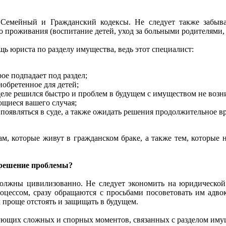
Семейный и Гражданский кодексы. Не следует также забыват
проживания (воспитание детей, уход за больными родителями, б
ь юриста по разделу имущества, ведь этот специалист:
ое подпадает под раздел;
иобретенное для детей;
зделе решился быстро и проблем в будущем с имуществом не возн
ющиеся вашего случая;
 появляться в суде, а также ожидать решения продолжительное в
ам, которые живут в гражданском браке, а также тем, которые 
 решение проблемы?
олжны цивилизованно. Не следует экономить на юридической
оцессом, сразу обращаются с просьбами посоветовать им адво
х проще отстоять и защищать в будущем.
ующих сложных и спорных моментов, связанных с разделом иму