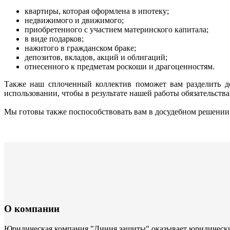
квартиры, которая оформлена в ипотеку;
недвижимого и движимого;
приобретенного с участием материнского капитала;
в виде подарков;
нажитого в гражданском браке;
депозитов, вкладов, акций и облигаций;
отнесенного к предметам роскоши и драгоценностям.
Также наш сплоченный коллектив поможет вам разделить до
использовании, чтобы в результате нашей работы обязательства
Мы готовы также поспособствовать вам в досудебном решении
О компании
Юридическая компания "Линия защиты" оказывает юридические