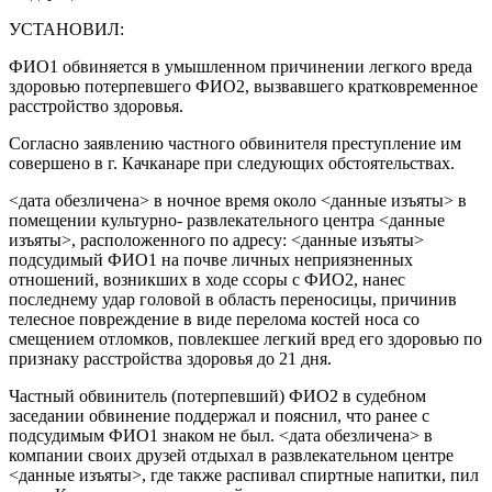
УСТАНОВИЛ:
ФИО1 обвиняется в умышленном причинении легкого вреда
здоровью потерпевшего ФИО2, вызвавшего кратковременное
расстройство здоровья.
Согласно заявлению частного обвинителя преступление им
совершено в г. Качканаре при следующих обстоятельствах.
<дата обезличена> в ночное время около <данные изъяты> в
помещении культурно- развлекательного центра <данные
изъяты>, расположенного по адресу: <данные изъяты>
подсудимый ФИО1 на почве личных неприязненных
отношений, возникших в ходе ссоры с ФИО2, нанес
последнему удар головой в область переносицы, причинив
телесное повреждение в виде перелома костей носа со
смещением отломков, повлекшее легкий вред его здоровью по
признаку расстройства здоровья до 21 дня.
Частный обвинитель (потерпевший) ФИО2 в судебном
заседании обвинение поддержал и пояснил, что ранее с
подсудимым ФИО1 знаком не был. <дата обезличена> в
компании своих друзей отдыхал в развлекательном центре
<данные изъяты>, где также распивал спиртные напитки, пил