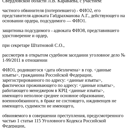
Свердловской области Л.В. Караваева, с участием:
частного обвинителя (потерпевшего) - ФИО2, его
представителя адвоката Габдрахманова А.Г., действующего на
основании ордера, подсудимого — ФИО1.
защитника подсудимого - адвоката ФИО8, представившего
удостоверение и ордер,
при секретаре Штатновой С.О.,
рассмотрев в открытом судебном заседании уголовное дело №
1-99/2011 в отношении
ФИО1, родившегося <дата обезличена> в гор. <данные
изъяты>, гражданина Российской Федерации,
зарегистрированного по адресу: <данные изъяты>,
фактически проживающего по адресу: <данные изъяты>,
работающего менеджером в КРЦ <данные изъяты>,
имеющего неполное среднее основное образование,
военнообязанного, в браке не состоящего, иждивенцев не
имеющего, судимости не имеющего,
обвиняемого в совершении преступления, предусмотренного
частью 1 статьи 115 Уголовного Кодекса Российской
Федерации,