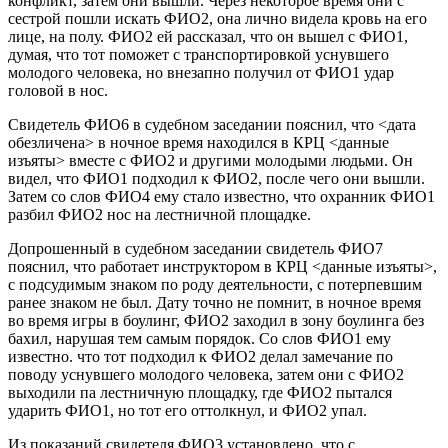
конфликт, затем они вышли. Через некоторое время они с
сестрой пошли искать ФИО2, она лично видела кровь на его
лице, на полу. ФИО2 ей рассказал, что он вышел с ФИО1,
думая, что тот поможет с транспортировкой уснувшего
молодого человека, но внезапно получил от ФИО1 удар
головой в нос.
Свидетель ФИО6 в судебном заседании пояснил, что <дата
обезличена> в ночное время находился в КРЦ <данные
изъяты> вместе с ФИО2 и другими молодыми людьми. Он
видел, что ФИО1 подходил к ФИО2, после чего они вышли.
Затем со слов ФИО4 ему стало известно, что охранник ФИО1
разбил ФИО2 нос на лестничной площадке.
Допрошенный в судебном заседании свидетель ФИО7
пояснил, что работает инструктором в КРЦ <данные изъяты>,
с подсудимым знаком по роду деятельности, с потерпевшим
ранее знаком не был. Дату точно не помнит, в ночное время
во время игры в боулинг, ФИО2 заходил в зону боулинга без
бахил, нарушая тем самым порядок. Со слов ФИО1 ему
известно. что тот подходил к ФИО2 делал замечание по
поводу уснувшего молодого человека, затем они с ФИО2
выходили па лестничную площадку, где ФИО2 пытался
ударить ФИО1, но тот его оттолкнул, и ФИО2 упал.
Из показаний свидетеля ФИО3 установлено, что с