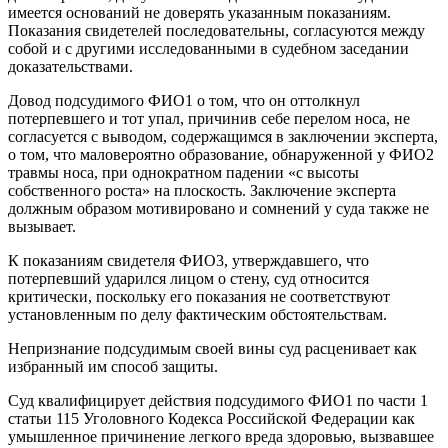
имеется оснований не доверять указанным показаниям.
Показания свидетелей последовательны, согласуются между
собой и с другими исследованными в судебном заседании
доказательствами.
Довод подсудимого ФИО1 о том, что он оттолкнул
потерпевшего и тот упал, причинив себе перелом носа, не
согласуется с выводом, содержащимся в заключении эксперта,
о том, что маловероятно образование, обнаруженной у ФИО2
травмы носа, при однократном падении «с высоты
собственного роста» на плоскость. Заключение эксперта
должным образом мотивировано и сомнений у суда также не
вызывает.
К показаниям свидетеля ФИО3, утверждавшего, что
потерпевший ударился лицом о стену, суд относится
критически, поскольку его показания не соответствуют
установленным по делу фактическим обстоятельствам.
Непризнание подсудимым своей вины суд расценивает как
избранный им способ защиты.
Суд квалифицирует действия подсудимого ФИО1 по части 1
статьи 115 Уголовного Кодекса Российской Федерации как
умышленное причинение легкого вреда здоровью, вызвавшее