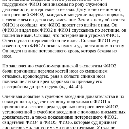
подсудимым ФИО1 они знакомы по роду служебной
деятельности, потерпевшего не знал. Дату точно не помнит,
потерпевший ФИО2, находясь в заведении нарушал порядок,
в связи с чем он делал ему замечание. Затем к нему обратился
ФИО1 и сообщил, что ФИО2 просит его выйти с ним. Он
(ФИО3) видел как ФИО2 и ФИО1 спускались по лестнице, он
пошел за ними. Слышал, что потерпевший угрожал ФИО1.
Отчего упал потерпевшей он не видел. Со слов ФИО1 ему
известно, что ФИО2 поскользнулся и ударился лицом о стену.
Он видел на лице потерпевшего кровь, которая бежала из
носа.
По заключению судебно-медицинской экспертизы ФИО2
были причинены перелом костей носа со смещением
отломков, кровоподтек, рана в области спинки носа,
повлекшие легкий вред здоровью по признаку его
расстройства до трех недель (л.д. 44 -45).
Оценивая добытые в судебном заседании доказательства в их
совокупности, суд считает вину подсудимого ФИО1 в
причинении легкого вреда здоровью потерпевшего ФИО2,
установленной в судебном заседании с помощью письменных
доказательств, а также показаниями потерпевшего ФИО2,
свидетелей ФИО4 и ФИО5, ФИО6, которые суд признает
достоверными, допустимыми и достаточными. У суда не