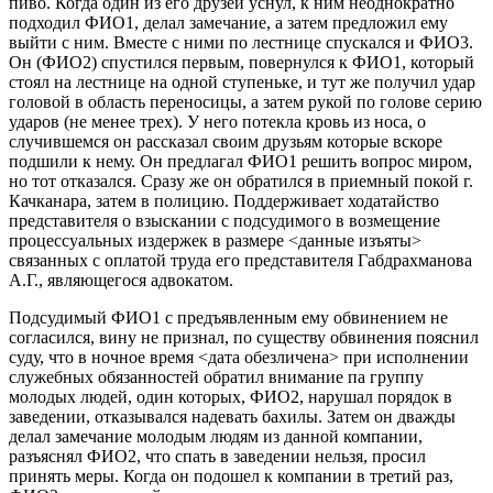
пиво. Когда один из его друзей уснул, к ним неоднократно
подходил ФИО1, делал замечание, а затем предложил ему
выйти с ним. Вместе с ними по лестнице спускался и ФИО3.
Он (ФИО2) спустился первым, повернулся к ФИО1, который
стоял на лестнице на одной ступеньке, и тут же получил удар
головой в область переносицы, а затем рукой по голове серию
ударов (не менее трех). У него потекла кровь из носа, о
случившемся он рассказал своим друзьям которые вскоре
подшили к нему. Он предлагал ФИО1 решить вопрос миром,
но тот отказался. Сразу же он обратился в приемный покой г.
Качканара, затем в полицию. Поддерживает ходатайство
представителя о взыскании с подсудимого в возмещение
процессуальных издержек в размере <данные изъяты>
связанных с оплатой труда его представителя Габдрахманова
А.Г., являющегося адвокатом.
Подсудимый ФИО1 с предъявленным ему обвинением не
согласился, вину не признал, по существу обвинения пояснил
суду, что в ночное время <дата обезличена> при исполнении
служебных обязанностей обратил внимание па группу
молодых людей, один которых, ФИО2, нарушал порядок в
заведении, отказывался надевать бахилы. Затем он дважды
делал замечание молодым людям из данной компании,
разъяснял ФИО2, что спать в заведении нельзя, просил
принять меры. Когда он подошел к компании в третий раз,