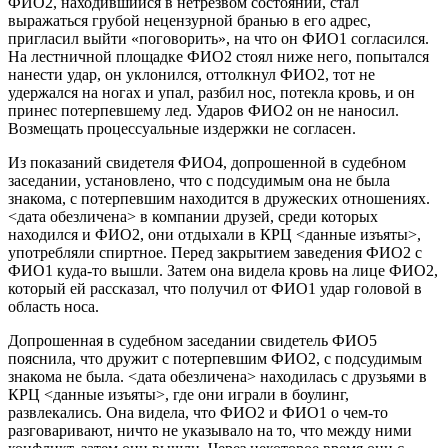
ФИО2, находившийся в нетрезвом состоянии, стал
выражаться грубой нецензурной бранью в его адрес,
пригласил выйти «поговорить», на что он ФИО1 согласился.
На лестничной площадке ФИО2 стоял ниже него, попытался
нанести удар, он уклонился, оттолкнул ФИО2, тот не
удержался на ногах и упал, разбил нос, потекла кровь, и он
принес потерпевшему лед. Ударов ФИО2 он не наносил.
Возмещать процессуальные издержки не согласен.
Из показаний свидетеля ФИО4, допрошенной в судебном
заседании, установлено, что с подсудимым она не была
знакома, с потерпевшим находится в дружеских отношениях.
<дата обезличена> в компании друзей, среди которых
находился и ФИО2, они отдыхали в КРЦ <данные изъяты>,
употребляли спиртное. Перед закрытием заведения ФИО2 с
ФИО1 куда-то вышли. Затем она видела кровь на лице ФИО2,
который ей рассказал, что получил от ФИО1 удар головой в
область носа.
Допрошенная в судебном заседании свидетель ФИО5
пояснила, что дружит с потерпевшим ФИО2, с подсудимым
знакома не была. <дата обезличена> находилась с друзьями в
КРЦ <данные изъяты>, где они играли в боулинг,
развлекались. Она видела, что ФИО2 и ФИО1 о чем-то
разговаривают, ничто не указывало на то, что между ними