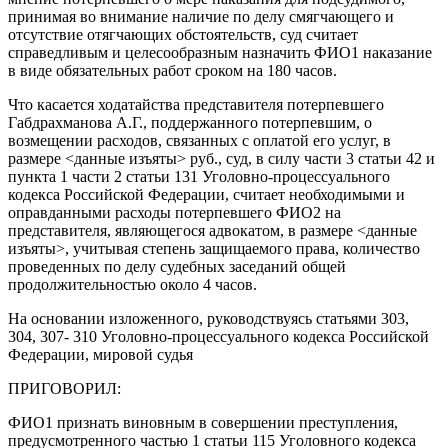
принимая во внимание наличие по делу смягчающего и
отсутствие отягчающих обстоятельств, суд считает
справедливым и целесообразным назначить ФИО1 наказание
в виде обязательных работ сроком на 180 часов.
Что касается ходатайства представителя потерпевшего
Габдрахманова А.Г., поддержанного потерпевшим, о
возмещении расходов, связанных с оплатой его услуг, в
размере <данные изъяты> руб., суд, в силу части 3 статьи 42 и
пункта 1 части 2 статьи 131 Уголовно-процессуального
кодекса Российской Федерации, считает необходимыми и
оправданными расходы потерпевшего ФИО2 на
представителя, являющегося адвокатом, в размере <данные
изъяты>, учитывая степень защищаемого права, количество
проведенных по делу судебных заседаний общей
продолжительностью около 4 часов.
На основании изложенного, руководствуясь статьями 303,
304, 307- 310 Уголовно-процессуального кодекса Российской
Федерации, мировой судья
ПРИГОВОРИЛ:
ФИО1 признать виновным в совершении преступления,
предусмотренного частью 1 статьи 115 Уголовного кодекса